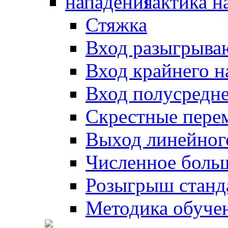
Тактика н
Стяжка
Вход разыгрыва
Вход крайнего 
Вход полусредн
Скрестные пере
Выход линейног
Численное боль
Розыгрыш станд
Методика обуче