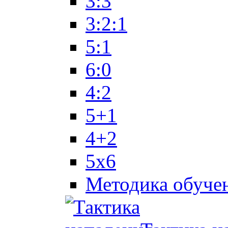
3:3
3:2:1
5:1
6:0
4:2
5+1
4+2
5x6
Методика обуче