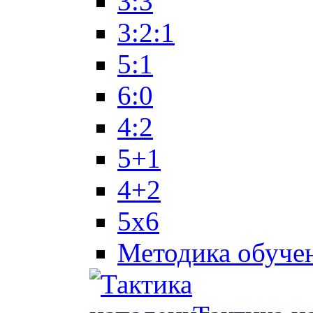
3:3
3:2:1
5:1
6:0
4:2
5+1
4+2
5x6
Методика обуче