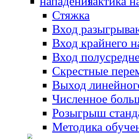
Тактика н
Стяжка
Вход разыгрыва
Вход крайнего 
Вход полусредн
Скрестные пере
Выход линейног
Численное боль
Розыгрыш станд
Методика обуче