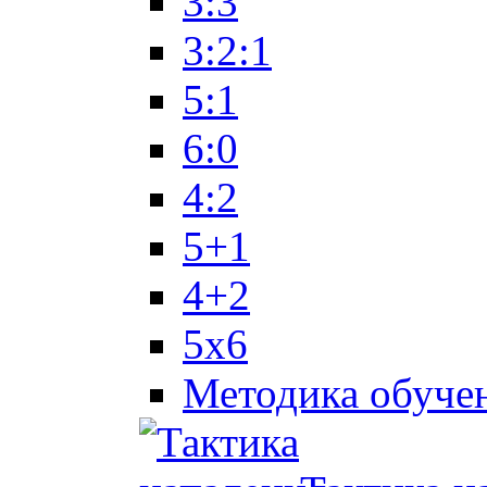
3:3
3:2:1
5:1
6:0
4:2
5+1
4+2
5x6
Методика обуче