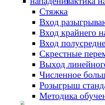
Тактика н
Стяжка
Вход разыгрыва
Вход крайнего 
Вход полусредн
Скрестные пере
Выход линейног
Численное боль
Розыгрыш станд
Методика обуче