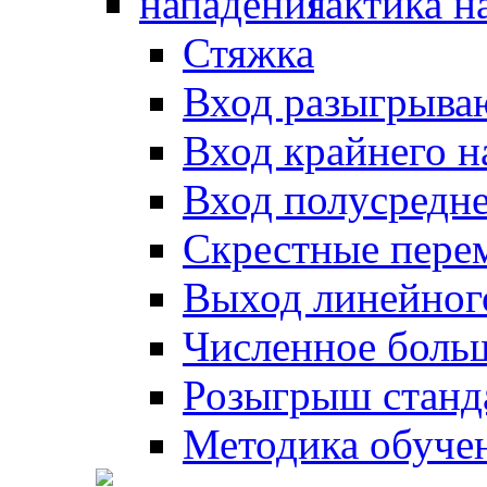
Тактика н
Стяжка
Вход разыгрыва
Вход крайнего 
Вход полусредн
Скрестные пере
Выход линейног
Численное боль
Розыгрыш станд
Методика обуче