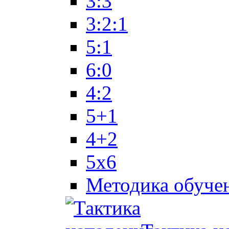
3:3
3:2:1
5:1
6:0
4:2
5+1
4+2
5x6
Методика обуче