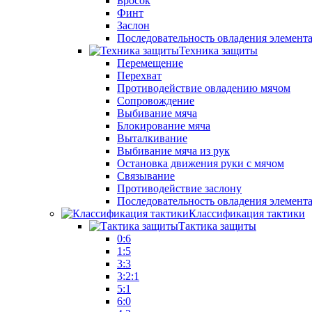
Бросок
Финт
Заслон
Последовательность овладения элемент
Техника защиты
Перемещение
Перехват
Противодействие овладению мячом
Сопровождение
Выбивание мяча
Блокирование мяча
Выталкивание
Выбивание мяча из рук
Остановка движения руки с мячом
Связывание
Противодействие заслону
Последовательность овладения элемент
Классификация тактики
Тактика защиты
0:6
1:5
3:3
3:2:1
5:1
6:0