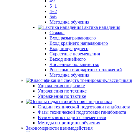
4:2
5+1
4+2
5x6
Методика обучения
Тактика нападения
Стяжка
Вход разыгрывающего
Вход крайнего нападающего
Вход полусреднего
Скрестные перемещения
Выход линейного
Численное большинство
Розыгрыш стандартных положений
Методика обучения
Классификаци
Упражнения по физике
Упражнения по технике
Упражнения по тактике
Основы педагогики
Стадии технической подготовки гандболиста
Фазы технической подготовки гандболиста
Взаимосвязь стадий с элементами
Методы и принципы обучения
Закономерности взаимодействия