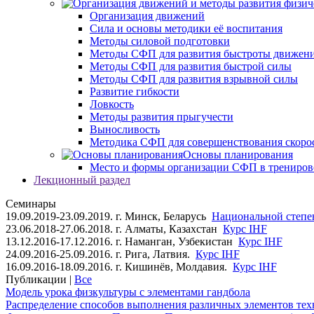
Организация движений
Сила и основы методики её воспитания
Методы силовой подготовки
Методы СФП для развития быстроты движен
Методы СФП для развития быстрой силы
Методы СФП для развития взрывной силы
Развитие гибкости
Ловкость
Методы развития прыгучести
Выносливость
Методика СФП для совершенствования скоро
Основы планирования
Место и формы организации СФП в трениров
Лекционный раздел
Семинары
19.09.2019-23.09.2019. г. Минск, Беларусь
Национальной степен
23.06.2018-27.06.2018. г. Алматы, Казахстан
Курс IHF
13.12.2016-17.12.2016. г. Наманган, Узбекистан
Курс IHF
24.09.2016-25.09.2016. г. Рига, Латвия.
Курс IHF
16.09.2016-18.09.2016. г. Кишинёв, Молдавия.
Курс IHF
Публикации |
Все
Модель урока физкультуры с элементами гандбола
Распределение способов выполнения различных элементов техн