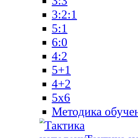
3:3
3:2:1
5:1
6:0
4:2
5+1
4+2
5x6
Методика обуче