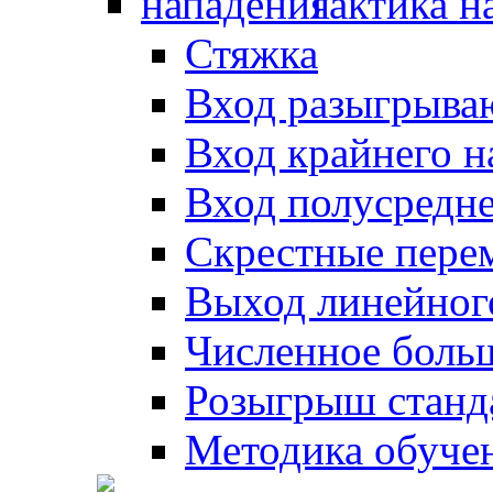
Тактика н
Стяжка
Вход разыгрыва
Вход крайнего 
Вход полусредн
Скрестные пере
Выход линейног
Численное боль
Розыгрыш станд
Методика обуче