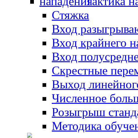
Тактика н
Стяжка
Вход разыгрыва
Вход крайнего 
Вход полусредн
Скрестные пере
Выход линейног
Численное боль
Розыгрыш станд
Методика обуче