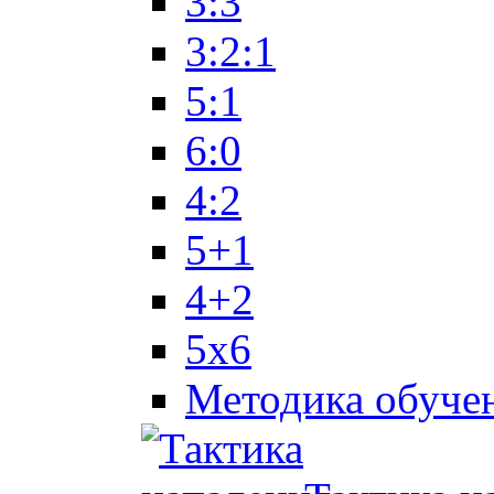
3:3
3:2:1
5:1
6:0
4:2
5+1
4+2
5x6
Методика обуче