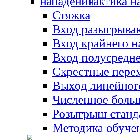
Тактика н
Стяжка
Вход разыгрыва
Вход крайнего 
Вход полусредн
Скрестные пере
Выход линейног
Численное боль
Розыгрыш станд
Методика обуче