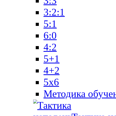
3:3
3:2:1
5:1
6:0
4:2
5+1
4+2
5x6
Методика обуче