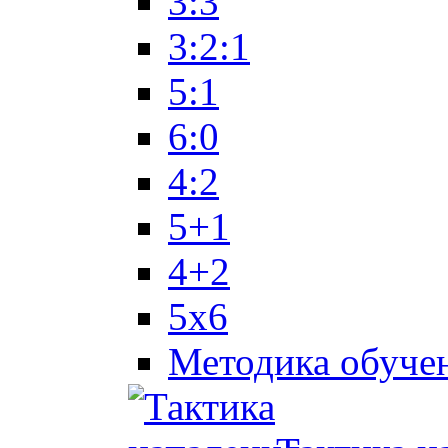
3:3
3:2:1
5:1
6:0
4:2
5+1
4+2
5x6
Методика обуче