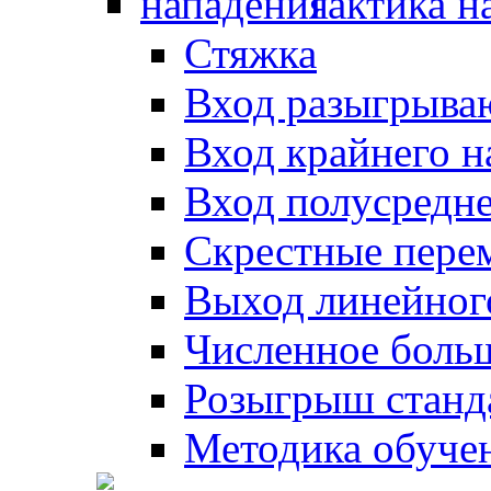
Тактика н
Стяжка
Вход разыгрыва
Вход крайнего 
Вход полусредн
Скрестные пере
Выход линейног
Численное боль
Розыгрыш станд
Методика обуче