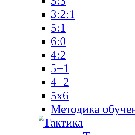
3:3
3:2:1
5:1
6:0
4:2
5+1
4+2
5x6
Методика обуче