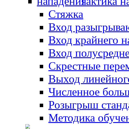
Тактика н
Стяжка
Вход разыгрыва
Вход крайнего 
Вход полусредн
Скрестные пере
Выход линейног
Численное боль
Розыгрыш станд
Методика обуче