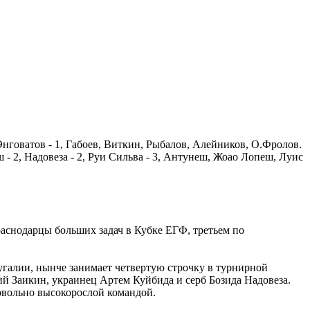
 Энговатов - 1, Габоев, Виткин, Рыбалов, Алейников, О.Фролов.
 - 2, Надовеза - 2, Руи Сильва - 3, Антунеш, Жоао Лопеш, Луис
аснодарцы больших задач в Кубке ЕГФ, третьем по
угалии, нынче занимает четвертую строчку в турнирной
гий Заикин, украинец Артем Куйбида и серб Бозида Надовеза.
довольно высокорослой командой.