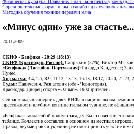
Физическая культура. Плавание. План - конспекты уроков (для 
Соревновательные формы игры в гандбол для учащихся начал
Методика обучения технике передачи мяча
«Минус один» уже за счастье...
20.11.2009
СКИФ - Бенфика - 28:29 (16:13)
СКИФ (Краснодар, Россия):
Сапрыкин (37%); Виктор Мягков - 
«Бенфика» (Лиссабон, Португалия):
Рикардо Кандесиас; Заики
Нунес.
Ход матча:
3:4, 5:5, 8:9, 11:12, 13:13, 16:13, 18:17, 20:20, 21:23, 
Судьи:
Павичевич, Разнатович (оба - Черногория).
Краснодар. Дворец спорта «Олимп». 1900 зрителей.
Сейчас каждый соперник для СКИФа в национальном чемпионате
престижности клубном континентальном турнире, не афишируют
«Бенфика» таила собой полную загадку. Было известно, что ко
таблице. Коллектив составлен в основном из местных игроков, 
Правда, двухметровый украинец не смог принять участие в мат