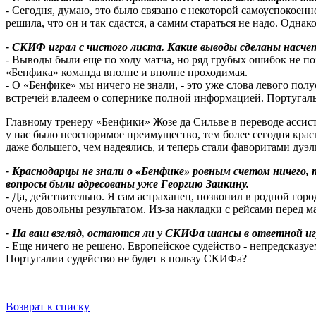
- Сегодня, думаю, это было связано с некоторой самоуспокоен
решила, что он и так сдастся, а самим стараться не надо. Одна
- СКИФ играл с чистого листа. Какие выводы сделаны насче
- Выводы были еще по ходу матча, но ряд грубых ошибок не поз
«Бенфика» команда вполне и вполне проходимая.
- О «Бенфике» мы ничего не знали, - это уже слова левого по
встречей владеем о сопернике полной информацией. Португаль
Главному тренеру «Бенфики» Жозе да Сильве в переводе ассист
у нас было неоспоримое преимущество, тем более сегодня крас
даже большего, чем надеялись, и теперь стали фаворитами дуэл
- Краснодарцы не знали о «Бенфике» ровным счетом ничего,
вопросы были адресованы уже Георгию Заикину.
- Да, действительно. Я сам астраханец, позвонил в родной го
очень довольны результатом. Из-за накладки с рейсами перед м
- На ваш взгляд, остаются ли у СКИФа шансы в ответной иг
- Еще ничего не решено. Европейское судейство - непредсказуе
Португалии судейство не будет в пользу СКИФа?
Возврат к списку