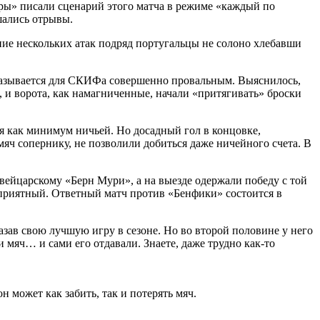
торы» писали сценарий этого матча в режиме «каждый по
шались отрывы.
ение нескольких атак подряд португальцы не солоно хлебавши
 оказывается для СКИФа совершенно провальным. Выяснилось,
 и ворота, как намагниченные, начали «притягивать» броски
я как минимум ничьей. Но досадный гол в концовке,
яч сопернику, не позволили добиться даже ничейного счета. В
вейцарскому «Берн Мури», а на выезде одержали победу с той
 приятный. Ответный матч против «Бенфики» состоится в
зав свою лучшую игру в сезоне. Но во второй половине у него
 мяч… и сами его отдавали. Знаете, даже трудно как-то
 может как забить, так и потерять мяч.