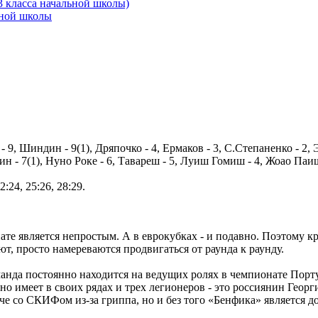
3 класса начальной школы)
ьной школы
9, Шиндин - 9(1), Дряпочко - 4, Ермаков - 3, С.Степаненко - 2,
н - 7(1), Нуно Роке - 6, Тавареш - 5, Луиш Гомиш - 4, Жоао Паиш
22:24, 25:26, 28:29.
 является непростым. А в еврокубках - и подавно. Поэтому кр
, просто намереваются продвигаться от раунда к раунду.
манда постоянно находится на ведущих ролях в чемпионате Порт
но имеет в своих рядах и трех легионеров - это россиянин Геор
че со СКИФом из-за гриппа, но и без того «Бенфика» является 