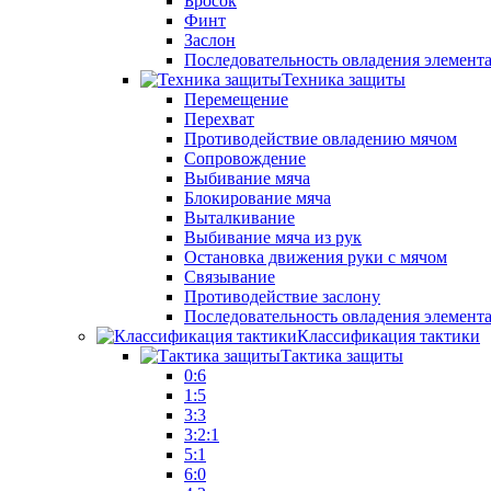
Бросок
Финт
Заслон
Последовательность овладения элемент
Техника защиты
Перемещение
Перехват
Противодействие овладению мячом
Сопровождение
Выбивание мяча
Блокирование мяча
Выталкивание
Выбивание мяча из рук
Остановка движения руки с мячом
Связывание
Противодействие заслону
Последовательность овладения элемент
Классификация тактики
Тактика защиты
0:6
1:5
3:3
3:2:1
5:1
6:0