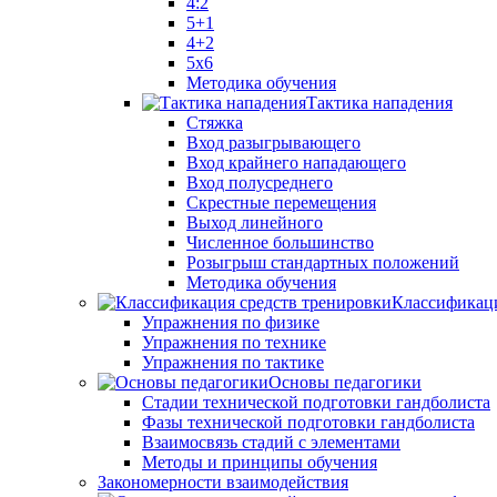
4:2
5+1
4+2
5x6
Методика обучения
Тактика нападения
Стяжка
Вход разыгрывающего
Вход крайнего нападающего
Вход полусреднего
Скрестные перемещения
Выход линейного
Численное большинство
Розыгрыш стандартных положений
Методика обучения
Классификаци
Упражнения по физике
Упражнения по технике
Упражнения по тактике
Основы педагогики
Стадии технической подготовки гандболиста
Фазы технической подготовки гандболиста
Взаимосвязь стадий с элементами
Методы и принципы обучения
Закономерности взаимодействия