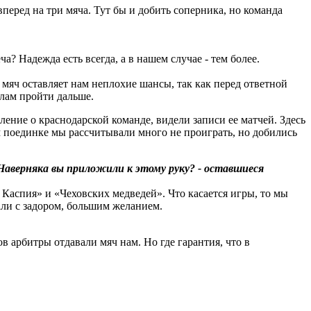
перед на три мяча. Тут бы и добить соперника, но команда
? Надежда есть всегда, а в нашем случае - тем более.
мяч оставляет нам неплохие шансы, так как перед ответной
илам пройти дальше.
ение о краснодарской команде, видели записи ее матчей. Здесь
м поединке мы рассчитывали много не проиграть, но добились
 Наверняка вы приложили к этому руку? - оставшиеся
 Каспия» и «Чеховских медведей». Что касается игры, то мы
рали с задором, большим желанием.
в арбитры отдавали мяч нам. Но где гарантия, что в