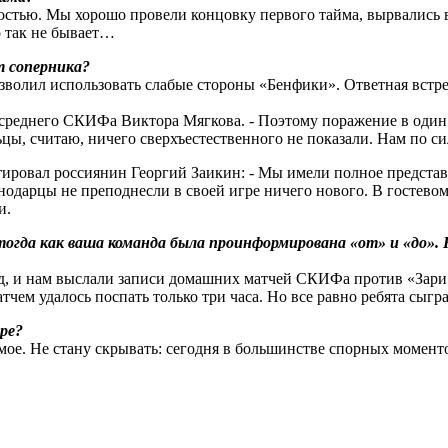
ностью. Мы хорошо провели концовку первого тайма, вырвались в
ко так не бывает…
т соперника?
волил использовать слабые стороны «Бенфики». Ответная встреча
лусреднего СКИФа Виктора Мягкова. - Поэтому поражение в один 
цы, считаю, ничего сверхъестественного не показали. Нам по с
ировал россиянин Георгий Заикин: - Мы имели полное представл
нодарцы не преподнесли в своей игре ничего нового. В гостево
и.
 тогда как ваша команда была проинформирована «от» и «до».
род, и нам выслали записи домашних матчей СКИФа против «Зари
атчем удалось поспать только три часа. Но все равно ребята сыг
ре?
мое. Не стану скрывать: сегодня в большинстве спорных моменто