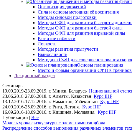
Организация движений
Сила и основы методики её воспитания
Методы силовой подготовки
Методы СФП для развития быстроты движен
Методы СФП для развития быстрой силы
Методы СФП для развития взрывной силы
Развитие гибкости
Ловкость
Методы развития прыгучести
Выносливость
Методика СФП для совершенствования скоро
Основы планирования
Место и формы организации СФП в трениров
Лекционный раздел
Семинары
19.09.2019-23.09.2019. г. Минск, Беларусь
Национальной степен
23.06.2018-27.06.2018. г. Алматы, Казахстан
Курс IHF
13.12.2016-17.12.2016. г. Наманган, Узбекистан
Курс IHF
24.09.2016-25.09.2016. г. Рига, Латвия.
Курс IHF
16.09.2016-18.09.2016. г. Кишинёв, Молдавия.
Курс IHF
Публикации |
Все
Модель урока физкультуры с элементами гандбола
Распределение способов выполнения различных элементов техн