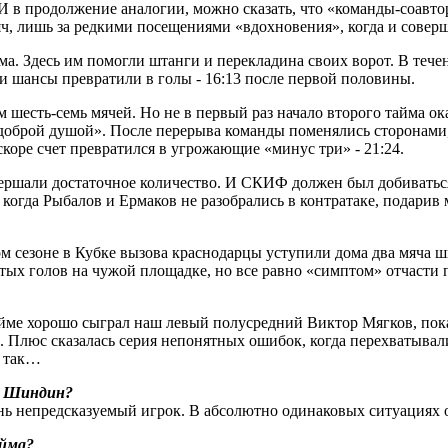
. И в продолжение аналогии, можно сказать, что «команды-соав
мяч, лишь за редкими посещениями «вдохновения», когда и совер
йма. Здесь им помогли штанги и перекладина своих ворот. В теч
и шансы превратили в голы - 16:13 после первой половины.
ом шесть-семь мячей. Но не в первый раз начало второго тайма
«доброй душой». После перерыва команды поменялись сторонами,
вскоре счет превратился в угрожающие «минус три» - 21:24.
вершали достаточное количество. И СКИФ должен был добиватьс
гда Рыбалов и Ермаков не разобрались в контратаке, подарив м
м сезоне в Кубке вызова краснодарцы уступили дома два мяча ш
битых голов на чужой площадке, но все равно «симптом» отчасти
йме хорошо сыграл наш левый полусредний Виктор Мягков, пока
 Плюс сказалась серия непонятных ошибок, когда перехватывали
е так…
 и Шиндин?
ь непредсказуемый игрок. В абсолютно одинаковых ситуациях он
айма?