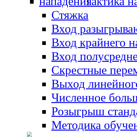
Тактика н
Стяжка
Вход разыгрыва
Вход крайнего 
Вход полусредн
Скрестные пере
Выход линейног
Численное боль
Розыгрыш станд
Методика обуче