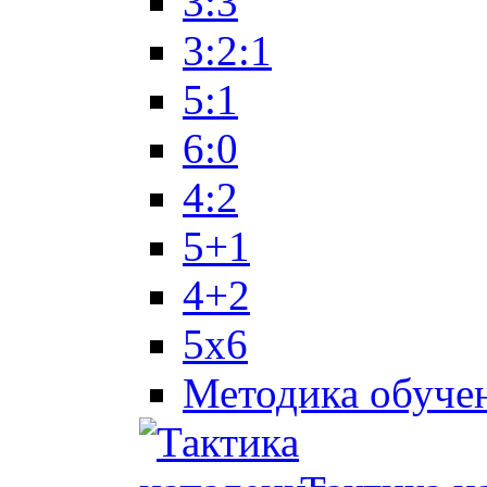
3:3
3:2:1
5:1
6:0
4:2
5+1
4+2
5x6
Методика обуче