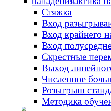
Тактика н
Стяжка
Вход разыгрыва
Вход крайнего 
Вход полусредн
Скрестные пере
Выход линейног
Численное боль
Розыгрыш станд
Методика обуче