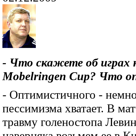
- Что скажете об играх
Mobelringen Cup? Что 
- Оптимистичного - немно
пессимизма хватает. В ма
травму голеностопа Левин
наверняка возьмем ее в К