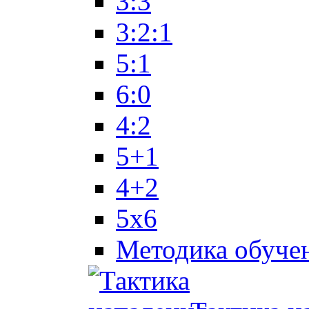
3:3
3:2:1
5:1
6:0
4:2
5+1
4+2
5x6
Методика обуче