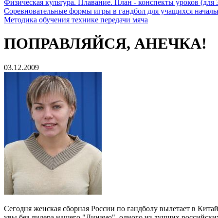
Физическая культура. Плавание. План - конспекты уроков (для 
Соревновательные формы игры в гандбол для учащихся начал
Методика обучения технике передачи мяча
ПОПРАВЛЯЙСЯ, АНЕЧКА!
03.12.2009
Сегодня женская сборная России по гандболу вылетает в Китай,
увы без лидера нашего "Динамо", одного из лучших российск