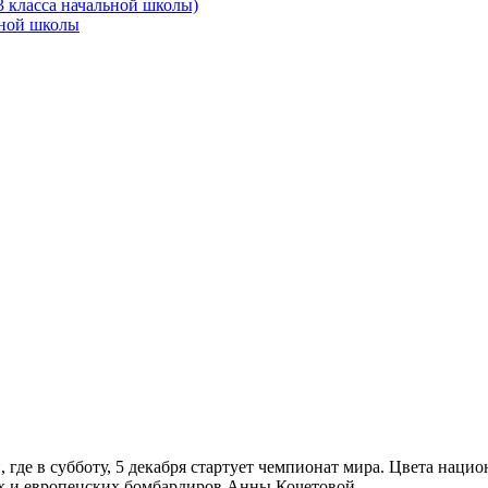
3 класса начальной школы)
ьной школы
 где в субботу, 5 декабря стартует чемпионат мира. Цвета наци
их и европецских бомбардиров Анны Кочетовой.