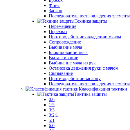
Бросок
Финт
Заслон
Последовательность овладения элемент
Техника защиты
Перемещение
Перехват
Противодействие овладению мячом
Сопровождение
Выбивание мяча
Блокирование мяча
Выталкивание
Выбивание мяча из рук
Остановка движения руки с мячом
Связывание
Противодействие заслону
Последовательность овладения элемент
Классификация тактики
Тактика защиты
0:6
1:5
3:3
3:2:1
5:1
6:0