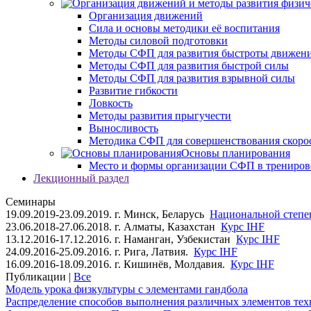
Организация движений
Сила и основы методики её воспитания
Методы силовой подготовки
Методы СФП для развития быстроты движен
Методы СФП для развития быстрой силы
Методы СФП для развития взрывной силы
Развитие гибкости
Ловкость
Методы развития прыгучести
Выносливость
Методика СФП для совершенствования скоро
Основы планирования
Место и формы организации СФП в трениров
Лекционный раздел
Семинары
19.09.2019-23.09.2019. г. Минск, Беларусь
Национальной степен
23.06.2018-27.06.2018. г. Алматы, Казахстан
Курс IHF
13.12.2016-17.12.2016. г. Наманган, Узбекистан
Курс IHF
24.09.2016-25.09.2016. г. Рига, Латвия.
Курс IHF
16.09.2016-18.09.2016. г. Кишинёв, Молдавия.
Курс IHF
Публикации |
Все
Модель урока физкультуры с элементами гандбола
Распределение способов выполнения различных элементов техн