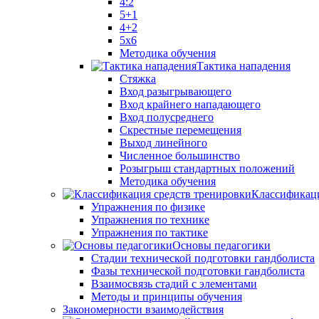
4:2
5+1
4+2
5x6
Методика обучения
Тактика нападения
Стяжка
Вход разыгрывающего
Вход крайнего нападающего
Вход полусреднего
Скрестные перемещения
Выход линейного
Численное большинство
Розыгрыш стандартных положений
Методика обучения
Классификаци
Упражнения по физике
Упражнения по технике
Упражнения по тактике
Основы педагогики
Стадии технической подготовки гандболиста
Фазы технической подготовки гандболиста
Взаимосвязь стадий с элементами
Методы и принципы обучения
Закономерности взаимодействия