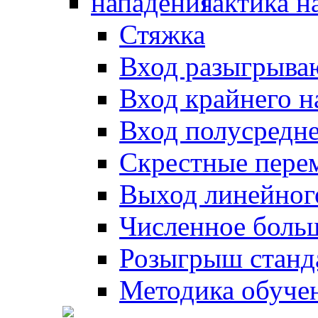
Тактика н
Стяжка
Вход разыгрыва
Вход крайнего 
Вход полусредн
Скрестные пере
Выход линейног
Численное боль
Розыгрыш станд
Методика обуче