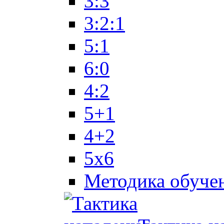
3:3
3:2:1
5:1
6:0
4:2
5+1
4+2
5x6
Методика обуче