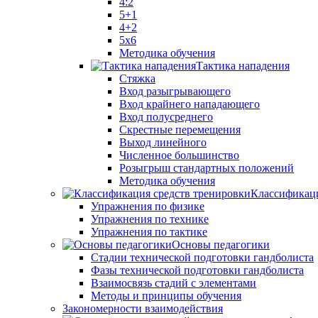
4:2
5+1
4+2
5x6
Методика обучения
Тактика нападения
Стяжка
Вход разыгрывающего
Вход крайнего нападающего
Вход полусреднего
Скрестные перемещения
Выход линейного
Численное большинство
Розыгрыш стандартных положений
Методика обучения
Классификаци
Упражнения по физике
Упражнения по технике
Упражнения по тактике
Основы педагогики
Стадии технической подготовки гандболиста
Фазы технической подготовки гандболиста
Взаимосвязь стадий с элементами
Методы и принципы обучения
Закономерности взаимодействия