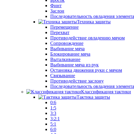
Бросок
Финт
Заслон
Последовательность овладения элемент
Техника защиты
Перемещение
Перехват
Противодействие овладению мячом
Сопровождение
Выбивание мяча
Блокирование мяча
Выталкивание
Выбивание мяча из рук
Остановка движения руки с мячом
Связывание
Противодействие заслону
Последовательность овладения элемент
Классификация тактики
Тактика защиты
0:6
1:5
3:3
3:2:1
5:1
6:0