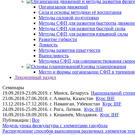
Организация движений
Сила и основы методики её воспитания
Методы силовой подготовки
Методы СФП для развития быстроты движен
Методы СФП для развития быстрой силы
Методы СФП для развития взрывной силы
Развитие гибкости
Ловкость
Методы развития прыгучести
Выносливость
Методика СФП для совершенствования скоро
Основы планирования
Место и формы организации СФП в трениров
Лекционный раздел
Семинары
19.09.2019-23.09.2019. г. Минск, Беларусь
Национальной степен
23.06.2018-27.06.2018. г. Алматы, Казахстан
Курс IHF
13.12.2016-17.12.2016. г. Наманган, Узбекистан
Курс IHF
24.09.2016-25.09.2016. г. Рига, Латвия.
Курс IHF
16.09.2016-18.09.2016. г. Кишинёв, Молдавия.
Курс IHF
Публикации |
Все
Модель урока физкультуры с элементами гандбола
Распределение способов выполнения различных элементов техн