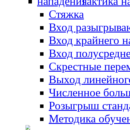
Тактика н
Стяжка
Вход разыгрыва
Вход крайнего 
Вход полусредн
Скрестные пере
Выход линейног
Численное боль
Розыгрыш станд
Методика обуче