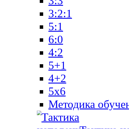
3:3
3:2:1
5:1
6:0
4:2
5+1
4+2
5x6
Методика обуче