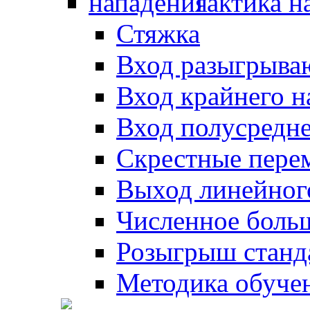
Тактика н
Стяжка
Вход разыгрыва
Вход крайнего 
Вход полусредн
Скрестные пере
Выход линейног
Численное боль
Розыгрыш станд
Методика обуче