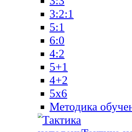
3:3
3:2:1
5:1
6:0
4:2
5+1
4+2
5x6
Методика обуче