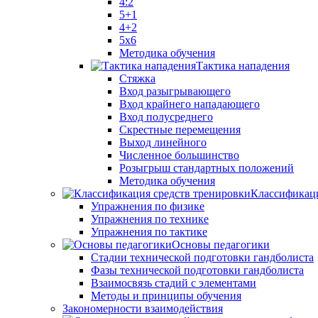
4:2
5+1
4+2
5x6
Методика обучения
Тактика нападения
Стяжка
Вход разыгрывающего
Вход крайнего нападающего
Вход полусреднего
Скрестные перемещения
Выход линейного
Численное большинство
Розыгрыш стандартных положений
Методика обучения
Классификаци
Упражнения по физике
Упражнения по технике
Упражнения по тактике
Основы педагогики
Стадии технической подготовки гандболиста
Фазы технической подготовки гандболиста
Взаимосвязь стадий с элементами
Методы и принципы обучения
Закономерности взаимодействия