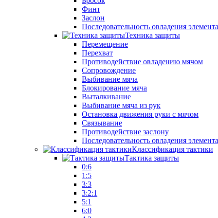
Бросок
Финт
Заслон
Последовательность овладения элемент
Техника защиты
Перемещение
Перехват
Противодействие овладению мячом
Сопровождение
Выбивание мяча
Блокирование мяча
Выталкивание
Выбивание мяча из рук
Остановка движения руки с мячом
Связывание
Противодействие заслону
Последовательность овладения элемент
Классификация тактики
Тактика защиты
0:6
1:5
3:3
3:2:1
5:1
6:0