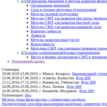
Организация движений
Сила и основы методики её воспитания
Методы силовой подготовки
Методы СФП для развития быстроты движен
Методы СФП для развития быстрой силы
Методы СФП для развития взрывной силы
Развитие гибкости
Ловкость
Методы развития прыгучести
Выносливость
Методика СФП для совершенствования скоро
Основы планирования
Место и формы организации СФП в трениров
Лекционный раздел
Семинары
19.09.2019-23.09.2019. г. Минск, Беларусь
Национальной степен
23.06.2018-27.06.2018. г. Алматы, Казахстан
Курс IHF
13.12.2016-17.12.2016. г. Наманган, Узбекистан
Курс IHF
24.09.2016-25.09.2016. г. Рига, Латвия.
Курс IHF
16.09.2016-18.09.2016. г. Кишинёв, Молдавия.
Курс IHF
Публикации |
Все
Модель урока физкультуры с элементами гандбола
Распределение способов выполнения различных элементов техн