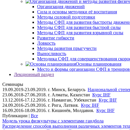
Организация движений
Сила и основы методики её воспитания
Методы силовой подготовки
Методы СФП для развития быстроты движен
Методы СФП для развития быстрой силы
Методы СФП для развития взрывной силы
Развитие гибкости
Ловкость
Методы развития прыгучести
Выносливость
Методика СФП для совершенствования скоро
Основы планирования
Место и формы организации СФП в трениров
Лекционный раздел
Семинары
19.09.2019-23.09.2019. г. Минск, Беларусь
Национальной степен
23.06.2018-27.06.2018. г. Алматы, Казахстан
Курс IHF
13.12.2016-17.12.2016. г. Наманган, Узбекистан
Курс IHF
24.09.2016-25.09.2016. г. Рига, Латвия.
Курс IHF
16.09.2016-18.09.2016. г. Кишинёв, Молдавия.
Курс IHF
Публикации |
Все
Модель урока физкультуры с элементами гандбола
Распределение способов выполнения различных элементов техн