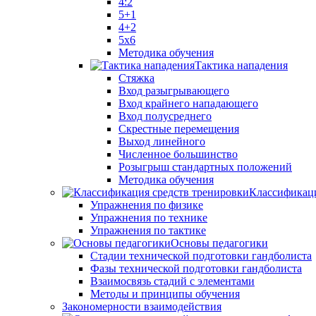
4:2
5+1
4+2
5x6
Методика обучения
Тактика нападения
Стяжка
Вход разыгрывающего
Вход крайнего нападающего
Вход полусреднего
Скрестные перемещения
Выход линейного
Численное большинство
Розыгрыш стандартных положений
Методика обучения
Классификаци
Упражнения по физике
Упражнения по технике
Упражнения по тактике
Основы педагогики
Стадии технической подготовки гандболиста
Фазы технической подготовки гандболиста
Взаимосвязь стадий с элементами
Методы и принципы обучения
Закономерности взаимодействия