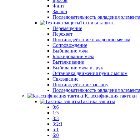
Бросок
Финт
Заслон
Последовательность овладения элемент
Техника защиты
Перемещение
Перехват
Противодействие овладению мячом
Сопровождение
Выбивание мяча
Блокирование мяча
Выталкивание
Выбивание мяча из рук
Остановка движения руки с мячом
Связывание
Противодействие заслону
Последовательность овладения элемент
Классификация тактики
Тактика защиты
0:6
1:5
3:3
3:2:1
5:1
6:0