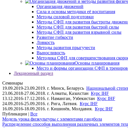
Организация движений
Сила и основы методики её воспитания
Методы силовой подготовки
Методы СФП для развития быстроты движен
Методы СФП для развития быстрой силы
Методы СФП для развития взрывной силы
Развитие гибкости
Ловкость
Методы развития прыгучести
Выносливость
Методика СФП для совершенствования скоро
Основы планирования
Место и формы организации СФП в трениров
Лекционный раздел
Семинары
19.09.2019-23.09.2019. г. Минск, Беларусь
Национальной степен
23.06.2018-27.06.2018. г. Алматы, Казахстан
Курс IHF
13.12.2016-17.12.2016. г. Наманган, Узбекистан
Курс IHF
24.09.2016-25.09.2016. г. Рига, Латвия.
Курс IHF
16.09.2016-18.09.2016. г. Кишинёв, Молдавия.
Курс IHF
Публикации |
Все
Модель урока физкультуры с элементами гандбола
Распределение способов выполнения различных элементов техн