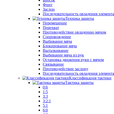
Бросок
Финт
Заслон
Последовательность овладения элемент
Техника защиты
Перемещение
Перехват
Противодействие овладению мячом
Сопровождение
Выбивание мяча
Блокирование мяча
Выталкивание
Выбивание мяча из рук
Остановка движения руки с мячом
Связывание
Противодействие заслону
Последовательность овладения элемент
Классификация тактики
Тактика защиты
0:6
1:5
3:3
3:2:1
5:1
6:0