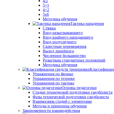
4:2
5+1
4+2
5x6
Методика обучения
Тактика нападения
Стяжка
Вход разыгрывающего
Вход крайнего нападающего
Вход полусреднего
Скрестные перемещения
Выход линейного
Численное большинство
Розыгрыш стандартных положений
Методика обучения
Классификаци
Упражнения по физике
Упражнения по технике
Упражнения по тактике
Основы педагогики
Стадии технической подготовки гандболиста
Фазы технической подготовки гандболиста
Взаимосвязь стадий с элементами
Методы и принципы обучения
Закономерности взаимодействия