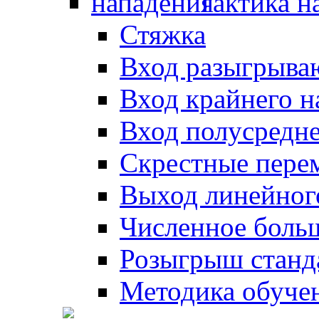
Тактика н
Стяжка
Вход разыгрыва
Вход крайнего 
Вход полусредн
Скрестные пере
Выход линейног
Численное боль
Розыгрыш станд
Методика обуче