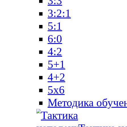
3:3
3:2:1
5:1
6:0
4:2
5+1
4+2
5x6
Методика обуче