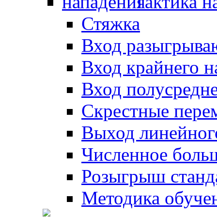
Тактика н
Стяжка
Вход разыгрыва
Вход крайнего 
Вход полусредн
Скрестные пере
Выход линейног
Численное боль
Розыгрыш станд
Методика обуче