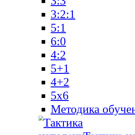
3:3
3:2:1
5:1
6:0
4:2
5+1
4+2
5x6
Методика обуче