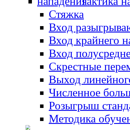
Тактика н
Стяжка
Вход разыгрыва
Вход крайнего 
Вход полусредн
Скрестные пере
Выход линейног
Численное боль
Розыгрыш станд
Методика обуче