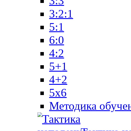
3:3
3:2:1
5:1
6:0
4:2
5+1
4+2
5x6
Методика обуче