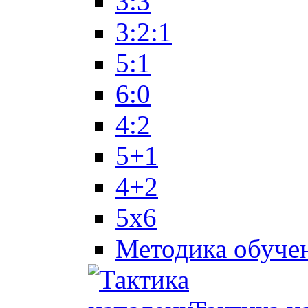
3:3
3:2:1
5:1
6:0
4:2
5+1
4+2
5x6
Методика обуче