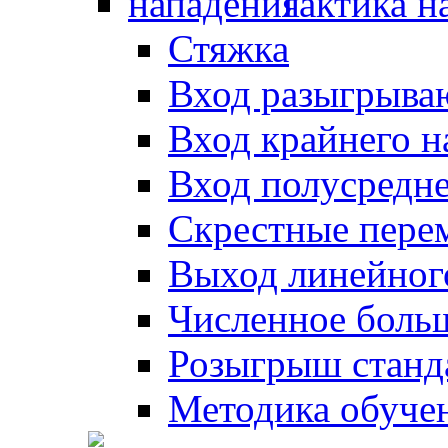
Тактика н
Стяжка
Вход разыгрыва
Вход крайнего 
Вход полусредн
Скрестные пере
Выход линейног
Численное боль
Розыгрыш станд
Методика обуче