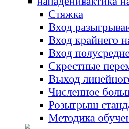
Тактика н
Стяжка
Вход разыгрыва
Вход крайнего 
Вход полусредн
Скрестные пере
Выход линейног
Численное боль
Розыгрыш станд
Методика обуче