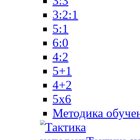
3:3
3:2:1
5:1
6:0
4:2
5+1
4+2
5x6
Методика обуче