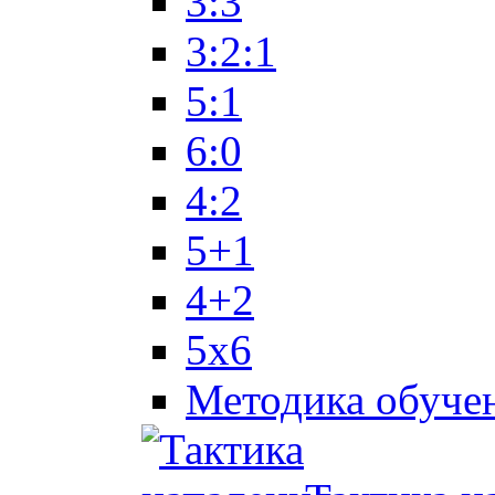
3:3
3:2:1
5:1
6:0
4:2
5+1
4+2
5x6
Методика обуче