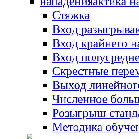
Тактика н
Стяжка
Вход разыгрыва
Вход крайнего 
Вход полусредн
Скрестные пере
Выход линейног
Численное боль
Розыгрыш станд
Методика обуче