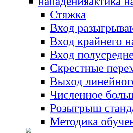
Тактика н
Стяжка
Вход разыгрыва
Вход крайнего 
Вход полусредн
Скрестные пере
Выход линейног
Численное боль
Розыгрыш станд
Методика обуче