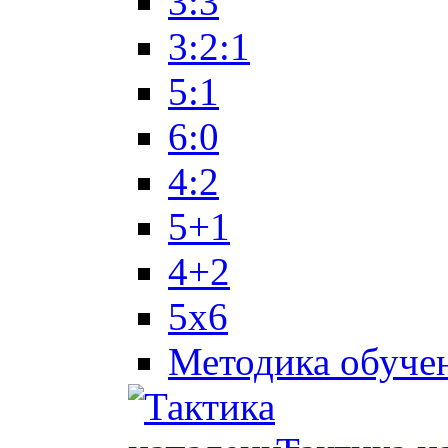
3:3
3:2:1
5:1
6:0
4:2
5+1
4+2
5x6
Методика обуче