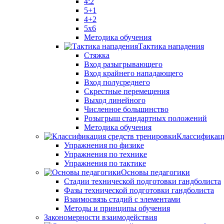
4:2
5+1
4+2
5x6
Методика обучения
Тактика нападения
Стяжка
Вход разыгрывающего
Вход крайнего нападающего
Вход полусреднего
Скрестные перемещения
Выход линейного
Численное большинство
Розыгрыш стандартных положений
Методика обучения
Классификаци
Упражнения по физике
Упражнения по технике
Упражнения по тактике
Основы педагогики
Стадии технической подготовки гандболиста
Фазы технической подготовки гандболиста
Взаимосвязь стадий с элементами
Методы и принципы обучения
Закономерности взаимодействия