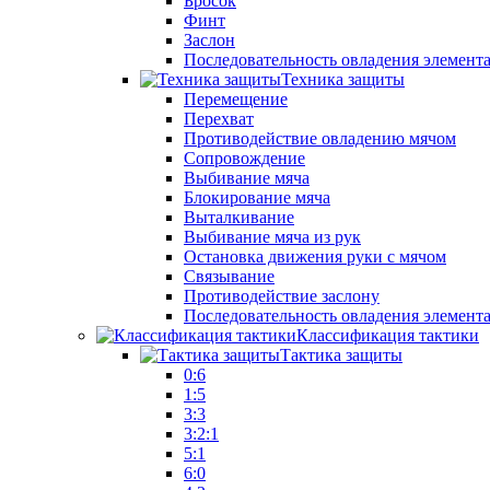
Бросок
Финт
Заслон
Последовательность овладения элемент
Техника защиты
Перемещение
Перехват
Противодействие овладению мячом
Сопровождение
Выбивание мяча
Блокирование мяча
Выталкивание
Выбивание мяча из рук
Остановка движения руки с мячом
Связывание
Противодействие заслону
Последовательность овладения элемент
Классификация тактики
Тактика защиты
0:6
1:5
3:3
3:2:1
5:1
6:0