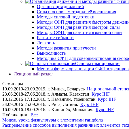
Организация движений
Сила и основы методики её воспитания
Методы силовой подготовки
Методы СФП для развития быстроты движен
Методы СФП для развития быстрой силы
Методы СФП для развития взрывной силы
Развитие гибкости
Ловкость
Методы развития прыгучести
Выносливость
Методика СФП для совершенствования скоро
Основы планирования
Место и формы организации СФП в трениров
Лекционный раздел
Семинары
19.09.2019-23.09.2019. г. Минск, Беларусь
Национальной степен
23.06.2018-27.06.2018. г. Алматы, Казахстан
Курс IHF
13.12.2016-17.12.2016. г. Наманган, Узбекистан
Курс IHF
24.09.2016-25.09.2016. г. Рига, Латвия.
Курс IHF
16.09.2016-18.09.2016. г. Кишинёв, Молдавия.
Курс IHF
Публикации |
Все
Модель урока физкультуры с элементами гандбола
Распределение способов выполнения различных элементов техн