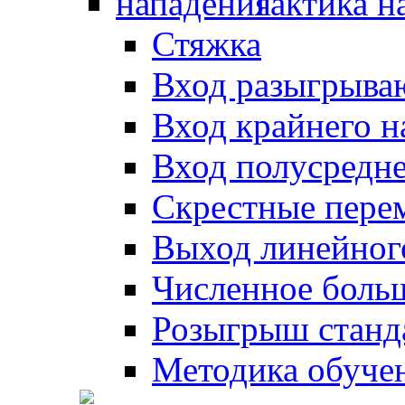
Тактика н
Стяжка
Вход разыгрыва
Вход крайнего 
Вход полусредн
Скрестные пере
Выход линейног
Численное боль
Розыгрыш станд
Методика обуче