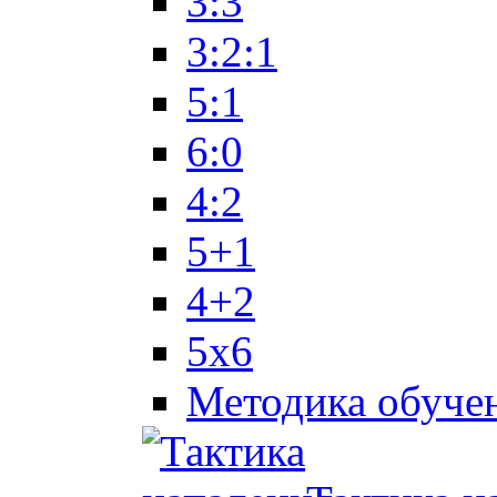
3:3
3:2:1
5:1
6:0
4:2
5+1
4+2
5x6
Методика обуче