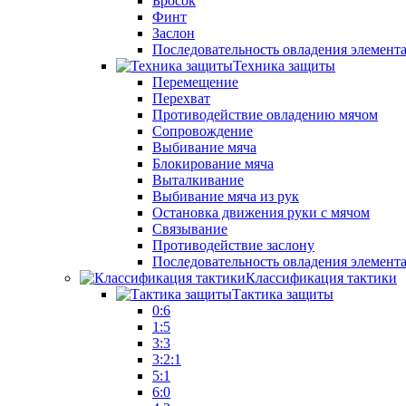
Бросок
Финт
Заслон
Последовательность овладения элемент
Техника защиты
Перемещение
Перехват
Противодействие овладению мячом
Сопровождение
Выбивание мяча
Блокирование мяча
Выталкивание
Выбивание мяча из рук
Остановка движения руки с мячом
Связывание
Противодействие заслону
Последовательность овладения элемент
Классификация тактики
Тактика защиты
0:6
1:5
3:3
3:2:1
5:1
6:0