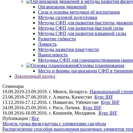
Организация движений
Сила и основы методики её воспитания
Методы силовой подготовки
Методы СФП для развития быстроты движен
Методы СФП для развития быстрой силы
Методы СФП для развития взрывной силы
Развитие гибкости
Ловкость
Методы развития прыгучести
Выносливость
Методика СФП для совершенствования скоро
Основы планирования
Место и формы организации СФП в трениров
Лекционный раздел
Семинары
19.09.2019-23.09.2019. г. Минск, Беларусь
Национальной степен
23.06.2018-27.06.2018. г. Алматы, Казахстан
Курс IHF
13.12.2016-17.12.2016. г. Наманган, Узбекистан
Курс IHF
24.09.2016-25.09.2016. г. Рига, Латвия.
Курс IHF
16.09.2016-18.09.2016. г. Кишинёв, Молдавия.
Курс IHF
Публикации |
Все
Модель урока физкультуры с элементами гандбола
Распределение способов выполнения различных элементов техн