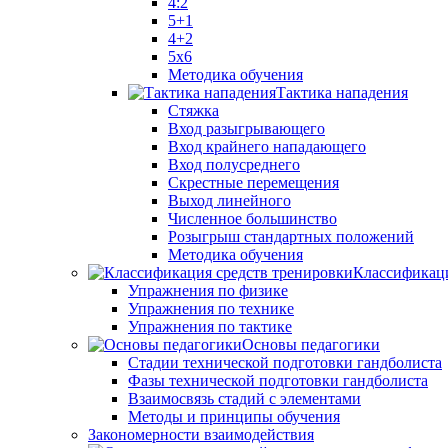
4:2
5+1
4+2
5x6
Методика обучения
Тактика нападения
Стяжка
Вход разыгрывающего
Вход крайнего нападающего
Вход полусреднего
Скрестные перемещения
Выход линейного
Численное большинство
Розыгрыш стандартных положений
Методика обучения
Классификаци
Упражнения по физике
Упражнения по технике
Упражнения по тактике
Основы педагогики
Стадии технической подготовки гандболиста
Фазы технической подготовки гандболиста
Взаимосвязь стадий с элементами
Методы и принципы обучения
Закономерности взаимодействия