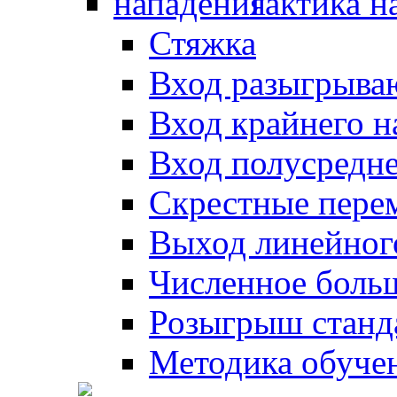
Тактика н
Стяжка
Вход разыгрыва
Вход крайнего 
Вход полусредн
Скрестные пере
Выход линейног
Численное боль
Розыгрыш станд
Методика обуче