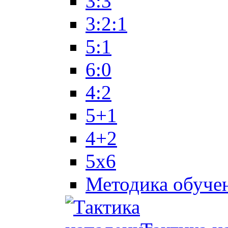
3:3
3:2:1
5:1
6:0
4:2
5+1
4+2
5x6
Методика обуче