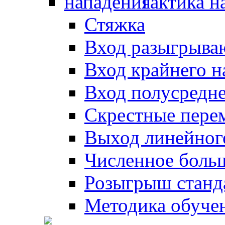
Тактика н
Стяжка
Вход разыгрыва
Вход крайнего 
Вход полусредн
Скрестные пере
Выход линейног
Численное боль
Розыгрыш станд
Методика обуче