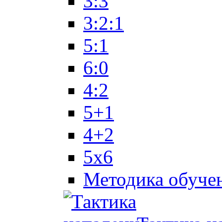
3:3
3:2:1
5:1
6:0
4:2
5+1
4+2
5x6
Методика обуче