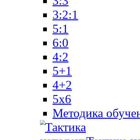
3:3
3:2:1
5:1
6:0
4:2
5+1
4+2
5x6
Методика обуче