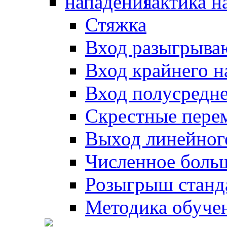
Тактика н
Стяжка
Вход разыгрыва
Вход крайнего 
Вход полусредн
Скрестные пере
Выход линейног
Численное боль
Розыгрыш станд
Методика обуче