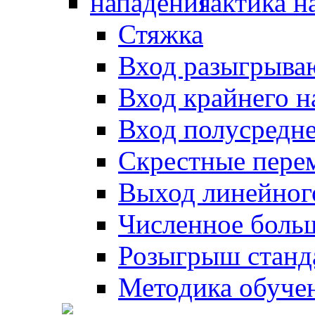
Тактика н
Стяжка
Вход разыгрыва
Вход крайнего 
Вход полусредн
Скрестные пере
Выход линейног
Численное боль
Розыгрыш станд
Методика обуче