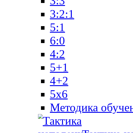
3:3
3:2:1
5:1
6:0
4:2
5+1
4+2
5x6
Методика обуче