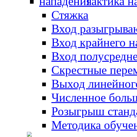
Тактика н
Стяжка
Вход разыгрыва
Вход крайнего 
Вход полусредн
Скрестные пере
Выход линейног
Численное боль
Розыгрыш станд
Методика обуче