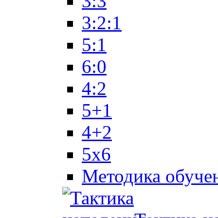
3:3
3:2:1
5:1
6:0
4:2
5+1
4+2
5x6
Методика обуче