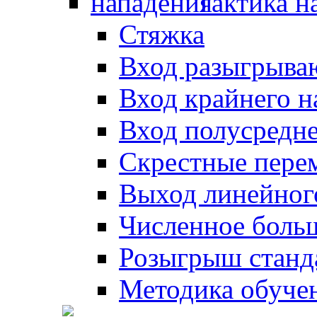
Тактика н
Стяжка
Вход разыгрыва
Вход крайнего 
Вход полусредн
Скрестные пере
Выход линейног
Численное боль
Розыгрыш станд
Методика обуче