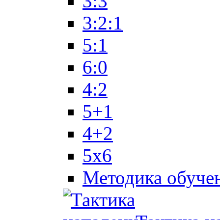
3:3
3:2:1
5:1
6:0
4:2
5+1
4+2
5x6
Методика обуче