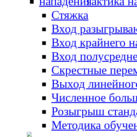
Тактика н
Стяжка
Вход разыгрыва
Вход крайнего 
Вход полусредн
Скрестные пере
Выход линейног
Численное боль
Розыгрыш станд
Методика обуче