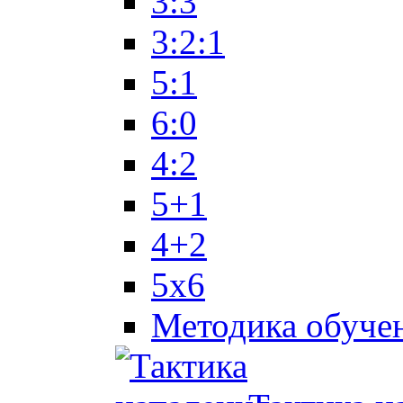
3:3
3:2:1
5:1
6:0
4:2
5+1
4+2
5x6
Методика обуче