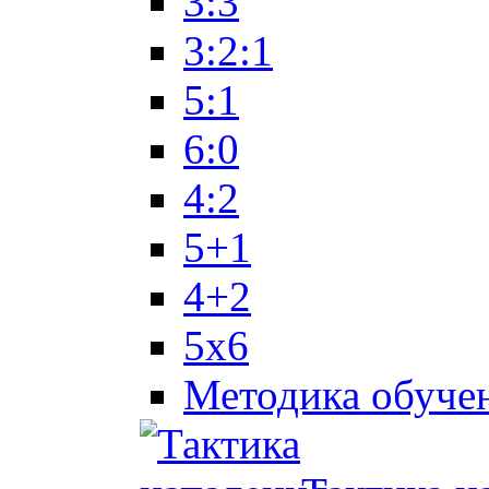
3:3
3:2:1
5:1
6:0
4:2
5+1
4+2
5x6
Методика обуче