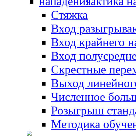
Тактика н
Стяжка
Вход разыгрыва
Вход крайнего 
Вход полусредн
Скрестные пере
Выход линейног
Численное боль
Розыгрыш станд
Методика обуче