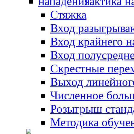
Тактика н
Стяжка
Вход разыгрыва
Вход крайнего 
Вход полусредн
Скрестные пере
Выход линейног
Численное боль
Розыгрыш станд
Методика обуче