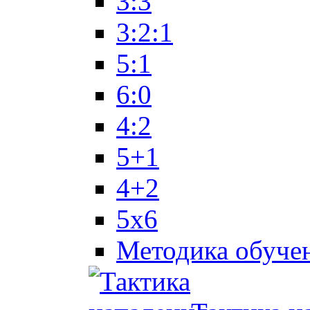
3:3
3:2:1
5:1
6:0
4:2
5+1
4+2
5x6
Методика обуче