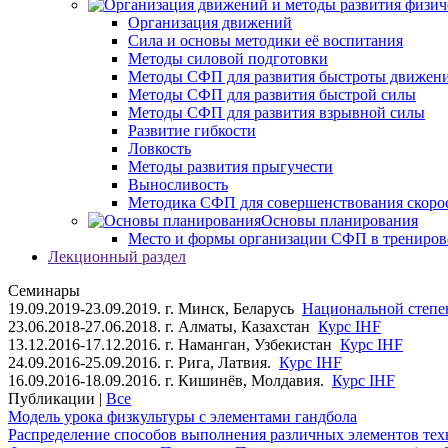
Организация движений
Сила и основы методики её воспитания
Методы силовой подготовки
Методы СФП для развития быстроты движен
Методы СФП для развития быстрой силы
Методы СФП для развития взрывной силы
Развитие гибкости
Ловкость
Методы развития прыгучести
Выносливость
Методика СФП для совершенствования скоро
Основы планирования
Место и формы организации СФП в трениров
Лекционный раздел
Семинары
19.09.2019-23.09.2019. г. Минск, Беларусь
Национальной степен
23.06.2018-27.06.2018. г. Алматы, Казахстан
Курс IHF
13.12.2016-17.12.2016. г. Наманган, Узбекистан
Курс IHF
24.09.2016-25.09.2016. г. Рига, Латвия.
Курс IHF
16.09.2016-18.09.2016. г. Кишинёв, Молдавия.
Курс IHF
Публикации |
Все
Модель урока физкультуры с элементами гандбола
Распределение способов выполнения различных элементов техн