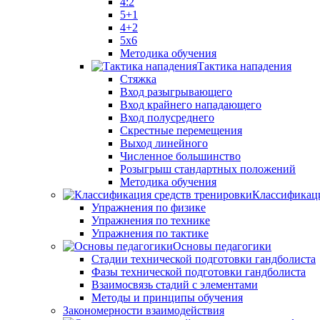
4:2
5+1
4+2
5x6
Методика обучения
Тактика нападения
Стяжка
Вход разыгрывающего
Вход крайнего нападающего
Вход полусреднего
Скрестные перемещения
Выход линейного
Численное большинство
Розыгрыш стандартных положений
Методика обучения
Классификаци
Упражнения по физике
Упражнения по технике
Упражнения по тактике
Основы педагогики
Стадии технической подготовки гандболиста
Фазы технической подготовки гандболиста
Взаимосвязь стадий с элементами
Методы и принципы обучения
Закономерности взаимодействия