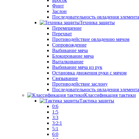
Бросок
Финт
Заслон
Последовательность овладения элемент
Техника защиты
Перемещение
Перехват
Противодействие овладению мячом
Сопровождение
Выбивание мяча
Блокирование мяча
Выталкивание
Выбивание мяча из рук
Остановка движения руки с мячом
Связывание
Противодействие заслону
Последовательность овладения элемент
Классификация тактики
Тактика защиты
0:6
1:5
3:3
3:2:1
5:1
6:0