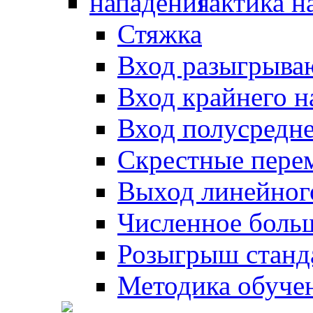
Тактика н
Стяжка
Вход разыгрыва
Вход крайнего 
Вход полусредн
Скрестные пере
Выход линейног
Численное боль
Розыгрыш станд
Методика обуче