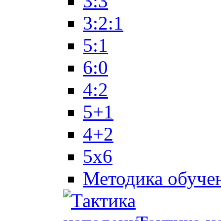
3:3
3:2:1
5:1
6:0
4:2
5+1
4+2
5x6
Методика обуче