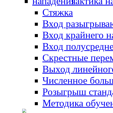
Тактика н
Стяжка
Вход разыгрыва
Вход крайнего 
Вход полусредн
Скрестные пере
Выход линейног
Численное боль
Розыгрыш станд
Методика обуче