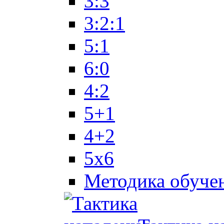
3:3
3:2:1
5:1
6:0
4:2
5+1
4+2
5x6
Методика обуче