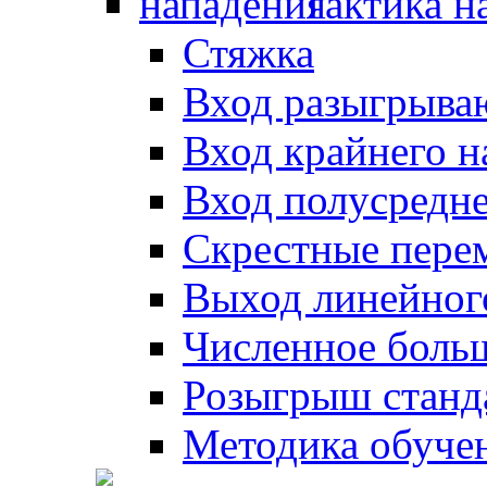
Тактика н
Стяжка
Вход разыгрыва
Вход крайнего 
Вход полусредн
Скрестные пере
Выход линейног
Численное боль
Розыгрыш станд
Методика обуче