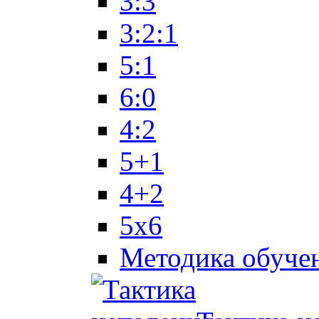
3:3
3:2:1
5:1
6:0
4:2
5+1
4+2
5x6
Методика обуче