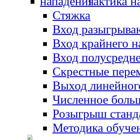
Тактика н
Стяжка
Вход разыгрыва
Вход крайнего 
Вход полусредн
Скрестные пере
Выход линейног
Численное боль
Розыгрыш станд
Методика обуче