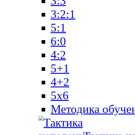
3:3
3:2:1
5:1
6:0
4:2
5+1
4+2
5x6
Методика обуче