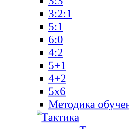
3:3
3:2:1
5:1
6:0
4:2
5+1
4+2
5x6
Методика обуче