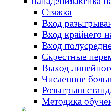
Тактика н
Стяжка
Вход разыгрыва
Вход крайнего 
Вход полусредн
Скрестные пере
Выход линейног
Численное боль
Розыгрыш станд
Методика обуче