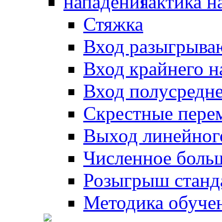
Тактика н
Стяжка
Вход разыгрыва
Вход крайнего 
Вход полусредн
Скрестные пере
Выход линейног
Численное боль
Розыгрыш станд
Методика обуче