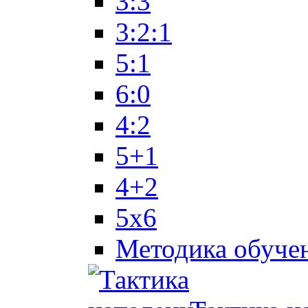
3:3
3:2:1
5:1
6:0
4:2
5+1
4+2
5x6
Методика обуче