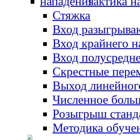
Тактика н
Стяжка
Вход разыгрыва
Вход крайнего 
Вход полусредн
Скрестные пере
Выход линейног
Численное боль
Розыгрыш станд
Методика обуче