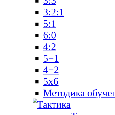
3:3
3:2:1
5:1
6:0
4:2
5+1
4+2
5x6
Методика обуче