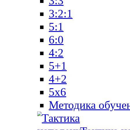
3:3
3:2:1
5:1
6:0
4:2
5+1
4+2
5x6
Методика обуче