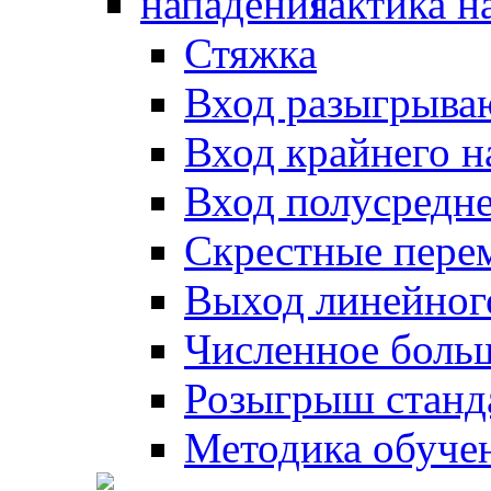
Тактика н
Стяжка
Вход разыгрыва
Вход крайнего 
Вход полусредн
Скрестные пере
Выход линейног
Численное боль
Розыгрыш станд
Методика обуче