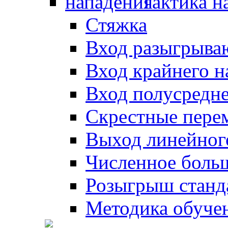
Тактика н
Стяжка
Вход разыгрыва
Вход крайнего 
Вход полусредн
Скрестные пере
Выход линейног
Численное боль
Розыгрыш станд
Методика обуче