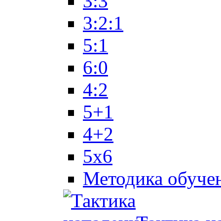
3:3
3:2:1
5:1
6:0
4:2
5+1
4+2
5x6
Методика обуче